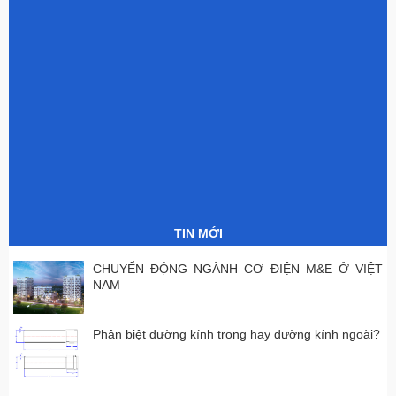
Phân biệt các loại ống
Có thể sử dụng ống
PVC
nhựa uPVC để dẫn hoá
chất không?
04/01/2017 08:58:23
23/12/2016 11:09:23
TIN MỚI
CHUYỂN ĐỘNG NGÀNH CƠ ĐIỆN M&E Ở VIỆT
NAM
Phân biệt đường kính trong hay đường kính ngoài?