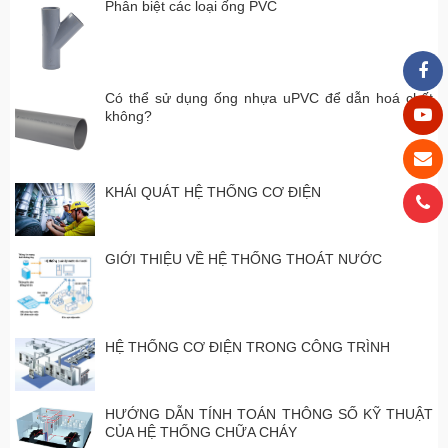
Phân biệt các loại ống PVC
Có thể sử dụng ống nhựa uPVC để dẫn hoá chất
không?
KHÁI QUÁT HỆ THỐNG CƠ ĐIỆN
GIỚI THIỆU VỀ HỆ THỐNG THOÁT NƯỚC
HỆ THỐNG CƠ ĐIỆN TRONG CÔNG TRÌNH
HƯỚNG DẪN TÍNH TOÁN THÔNG SỐ KỸ THUẬT
CỦA HỆ THỐNG CHỮA CHÁY