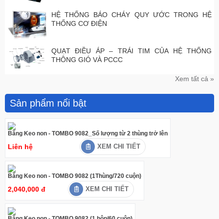
HỆ THỐNG BÁO CHÁY QUY ƯỚC TRONG HỆ
THỐNG CƠ ĐIỆN
QUẠT ĐIỀU ÁP – TRÁI TIM CỦA HỆ THỐNG
THÔNG GIÓ VÀ PCCC
Xem tất cả »
Sản phẩm nổi bật
Băng Keo non - TOMBO 9082_Số lượng từ 2 thùng trở lên
Liên hệ
XEM CHI TIẾT
Băng Keo non - TOMBO 9082 (1Thùng/720 cuộn)
2,040,000 đ
XEM CHI TIẾT
Băng Keo non - TOMBO 9082 (1 hộp/60 cuộn)