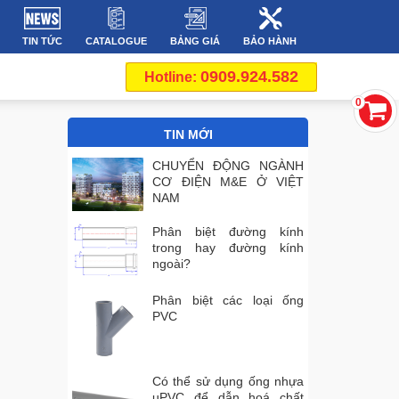
TIN TỨC
CATALOGUE
BẢNG GIÁ
BẢO HÀNH
0909.924.582
Hotline:
0
TIN MỚI
CHUYỂN ĐỘNG NGÀNH
CƠ ĐIỆN M&E Ở VIỆT
NAM
Phân biệt đường kính
trong hay đường kính
ngoài?
Phân biệt các loại ống
PVC
Có thể sử dụng ống nhựa
uPVC để dẫn hoá chất