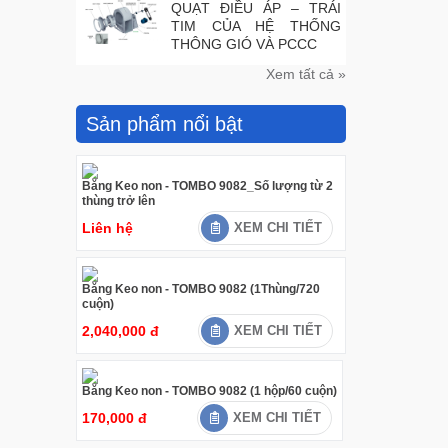
QUẠT ĐIỀU ÁP – TRÁI
TIM CỦA HỆ THỐNG
THÔNG GIÓ VÀ PCCC
Xem tất cả »
Sản phẩm nổi bật
Băng Keo non - TOMBO 9082_Số lượng từ 2
thùng trở lên
Liên hệ
XEM CHI TIẾT
Băng Keo non - TOMBO 9082 (1Thùng/720
cuộn)
2,040,000 đ
XEM CHI TIẾT
Băng Keo non - TOMBO 9082 (1 hộp/60 cuộn)
170,000 đ
XEM CHI TIẾT