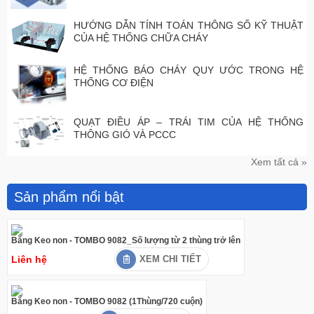
HƯỚNG DẪN TÍNH TOÁN THÔNG SỐ KỸ THUẬT
CỦA HỆ THỐNG CHỮA CHÁY
HỆ THỐNG BÁO CHÁY QUY ƯỚC TRONG HỆ
THỐNG CƠ ĐIỆN
QUẠT ĐIỀU ÁP – TRÁI TIM CỦA HỆ THỐNG
THÔNG GIÓ VÀ PCCC
Xem tất cả »
Sản phẩm nổi bật
Băng Keo non - TOMBO 9082_Số lượng từ 2 thùng trở lên
Liên hệ
XEM CHI TIẾT
Băng Keo non - TOMBO 9082 (1Thùng/720 cuộn)