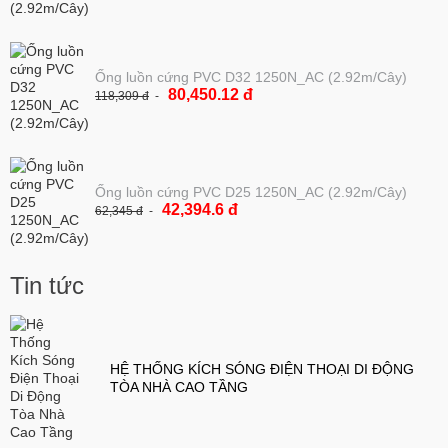
Ống luồn cứng PVC D32 1250N_AC (2.92m/Cây)
80,450.12 đ
118,309 đ
Ống luồn cứng PVC D25 1250N_AC (2.92m/Cây)
42,394.6 đ
62,345 đ
Tin tức
HỆ THỐNG KÍCH SÓNG ĐIỆN THOẠI DI ĐỘNG
TÒA NHÀ CAO TẦNG