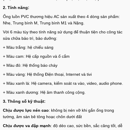
2. Tính năng:
Ống luồn PVC thương hiệu AC sản xuất theo 4 dòng sản phẩm:
Nhẹ, Trung bình M, Trung bình M1 và Nặng.
Với 6 màu tùy theo tính năng sử dụng để thuận tiện cho công tác
sửa chữa bảo trì, bảo dưỡng:
+ Màu trắng: hệ chiếu sáng
+ Màu cam: Hệ cấp nguồn và ổ cắm
+ Màu đỏ: Hệ thống báo cháy
+ Màu vàng: Hệ thống Điện thoại, Internet và tivi
+ Màu xanh lá: Hệ camera, kiểm soát ra vào, video, audio phone.
+ Màu xanh dương: Hệ âm thanh công cộng.
3. Thông số kỹ thuật:
Chịu được lực nén cao
: không bị nén vỡ khi gắn ống trong
tường, âm sàn bê tông hoạc chôn dưới đất
Chịu được va đập mạnh
: độ dẻo cao, sức bền, sắc căng tốt, dễ