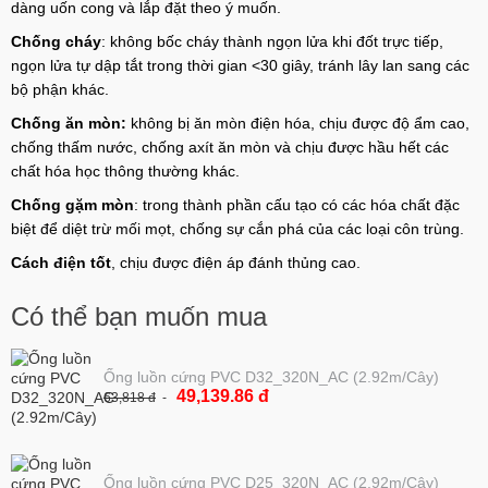
dàng uốn cong và lắp đặt theo ý muốn.
Chống cháy
: không bốc cháy thành ngọn lửa khi đốt trực tiếp,
ngọn lửa tự dập tắt trong thời gian <30 giây, tránh lây lan sang các
bộ phận khác.
Chống ăn mòn:
không bị ăn mòn điện hóa, chịu được độ ẩm cao,
chống thấm nước, chống axít ăn mòn và chịu được hầu hết các
chất hóa học thông thường khác.
Chống gặm mòn
: trong thành phần cấu tạo có các hóa chất đặc
biệt để diệt trừ mối mọt, chống sự cắn phá của các loại côn trùng.
Cách điện tốt
, chịu được điện áp đánh thủng cao.
Có thể bạn muốn mua
Ống luồn cứng PVC D32_320N_AC (2.92m/Cây)
49,139.86 đ
63,818 đ
Ống luồn cứng PVC D25_320N_AC (2.92m/Cây)