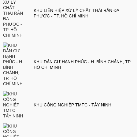
KHU LIÊN HIỆP XỬ LÝ CHẤT THẢI RẮN ĐA
PHƯỚC - TP. HỒ CHÍ MINH
KHU DÂN CƯ HẠNH PHÚC - H. BÌNH CHÁNH, TP.
HỒ CHÍ MINH
KHU CÔNG NGHIỆP TMTC - TÂY NINH