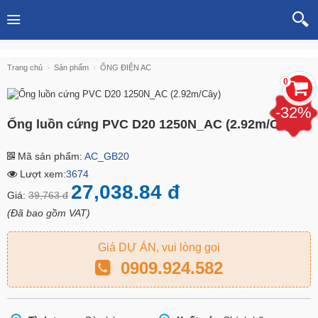
Trang chủ
Sản phẩm
ỐNG ĐIỆN AC
0
-32%
Ống luồn cứng PVC D20 1250N_AC (2.92m/Cây)
Mã sản phẩm:
AC_GB20
Lượt xem:
3674
27,038.84 đ
Giá:
39,763 đ
(Đã bao gồm VAT)
Giá DỰ ÁN, vui lòng gọi
0909.924.582