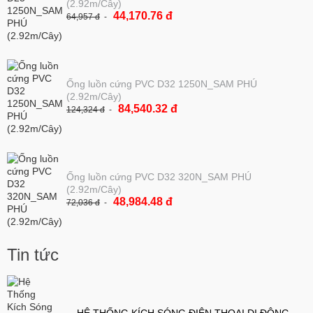
(2.92m/Cây)
44,170.76 đ
64,957 đ
Ống luồn cứng PVC D32 1250N_SAM PHÚ
(2.92m/Cây)
84,540.32 đ
124,324 đ
Ống luồn cứng PVC D32 320N_SAM PHÚ
(2.92m/Cây)
48,984.48 đ
72,036 đ
Tin tức
HỆ THỐNG KÍCH SÓNG ĐIỆN THOẠI DI ĐỘNG