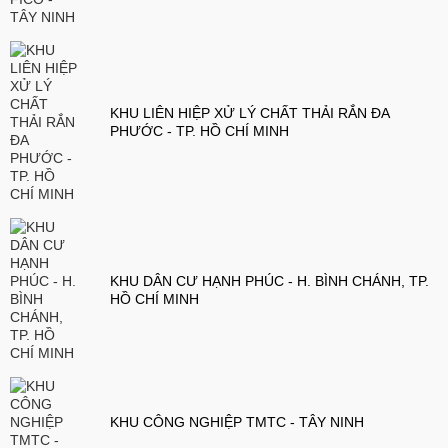
KHU LIÊN HIỆP XỬ LÝ CHẤT THẢI RẮN ĐA
PHƯỚC - TP. HỒ CHÍ MINH
KHU DÂN CƯ HẠNH PHÚC - H. BÌNH CHÁNH, TP.
HỒ CHÍ MINH
KHU CÔNG NGHIỆP TMTC - TÂY NINH