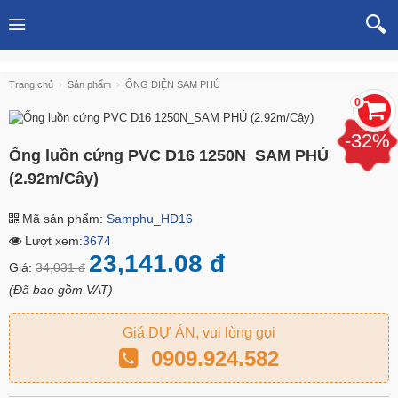
Trang chủ
Sản phẩm
ỐNG ĐIỆN SAM PHÚ
0
-32%
Ống luồn cứng PVC D16 1250N_SAM PHÚ
(2.92m/Cây)
Mã sản phẩm:
Samphu_HD16
Lượt xem:
3674
23,141.08 đ
Giá:
34,031 đ
(Đã bao gồm VAT)
Giá DỰ ÁN, vui lòng gọi
0909.924.582