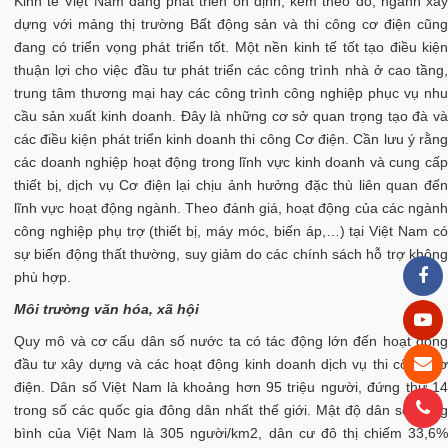
Kinh tế Việt Nam đang phát triển ổn định, kèm theo đó, ngành xây
dựng với mảng thị trường Bất động sản và thi công cơ điện cũng
đang có triển vọng phát triển tốt. Một nền kinh tế tốt tạo điều kiện
thuận lợi cho việc đầu tư phát triển các công trình nhà ở cao tầng,
trung tâm thương mại hay các công trình công nghiệp phục vụ nhu
cầu sản xuất kinh doanh. Đây là những cơ sở quan trọng tạo đà và
các điều kiện phát triển kinh doanh thi công Cơ điện. Cần lưu ý rằng
các doanh nghiệp hoạt động trong lĩnh vực kinh doanh và cung cấp
thiết bị, dịch vụ Cơ điện lại chịu ảnh hưởng đặc thù liên quan đến
lĩnh vực hoạt động ngành. Theo đánh giá, hoạt động của các ngành
công nghiệp phụ trợ (thiết bị, máy móc, biến áp,…) tại Việt Nam có
sự biến động thất thường, suy giảm do các chính sách hỗ trợ không
phù hợp.
Môi trường văn hóa, xã hội
Quy mô và cơ cấu dân số nước ta có tác động lớn đến hoạt động
đầu tư xây dựng và các hoạt động kinh doanh dịch vụ thi công Cơ
điện. Dân số Việt Nam là khoảng hơn 95 triệu người, đứng thứ 14
trong số các quốc gia đông dân nhất thế giới. Mật độ dân số trung
bình của Việt Nam là 305 người/km2, dân cư đô thị chiếm 33,6%