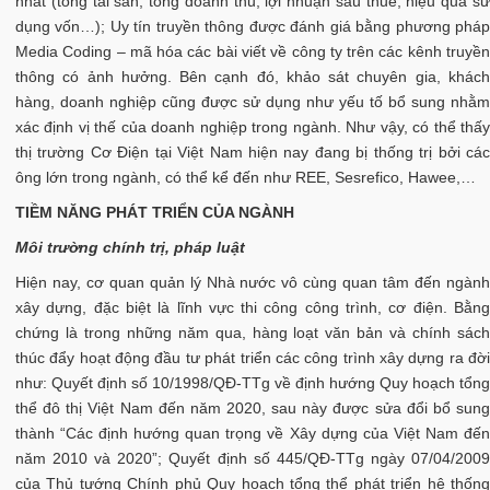
nhất (tổng tài sản, tổng doanh thu, lợi nhuận sau thuế, hiệu quả sử
dụng vốn…); Uy tín truyền thông được đánh giá bằng phương pháp
Media Coding – mã hóa các bài viết về công ty trên các kênh truyền
thông có ảnh hưởng. Bên cạnh đó, khảo sát chuyên gia, khách
hàng, doanh nghiệp cũng được sử dụng như yếu tố bổ sung nhằm
xác định vị thế của doanh nghiệp trong ngành. Như vậy, có thể thấy
thị trường Cơ Điện tại Việt Nam hiện nay đang bị thống trị bởi các
ông lớn trong ngành, có thể kể đến như REE, Sesrefico, Hawee,…
TIỀM NĂNG PHÁT TRIỂN CỦA NGÀNH
Môi trường chính trị, pháp luật
Hiện nay, cơ quan quản lý Nhà nước vô cùng quan tâm đến ngành
xây dựng, đặc biệt là lĩnh vực thi công công trình, cơ điện. Bằng
chứng là trong những năm qua, hàng loạt văn bản và chính sách
thúc đẩy hoạt động đầu tư phát triển các công trình xây dựng ra đời
như: Quyết định số 10/1998/QĐ-TTg về định hướng Quy hoạch tổng
thể đô thị Việt Nam đến năm 2020, sau này được sửa đổi bổ sung
thành “Các định hướng quan trọng về Xây dựng của Việt Nam đến
năm 2010 và 2020”; Quyết định số 445/QĐ-TTg ngày 07/04/2009
của Thủ tướng Chính phủ Quy hoạch tổng thể phát triển hệ thống