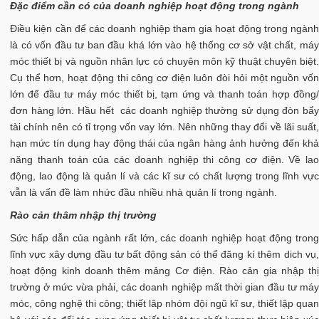
Đặc điểm cần có của doanh nghiệp hoạt động trong ngành
Điều kiện cần để các doanh nghiệp tham gia hoạt động trong ngành
là có vốn đầu tư ban đầu khá lớn vào hệ thống cơ sở vật chất, máy
móc thiết bị và nguồn nhân lực có chuyên môn kỹ thuật chuyên biệt.
Cụ thể hơn, hoạt động thi công cơ điện luôn đòi hỏi một nguồn vốn
lớn để đầu tư máy móc thiết bị, tạm ứng và thanh toán hợp đồng/
đơn hàng lớn. Hầu hết các doanh nghiệp thường sử dụng đòn bẩy
tài chính nên có tỉ trọng vốn vay lớn. Nên những thay đổi về lãi suất,
hạn mức tín dụng hay động thái của ngân hàng ảnh hưởng đến khả
năng thanh toán của các doanh nghiệp thi công cơ điện. Về lao
động, lao động là quản lí và các kĩ sư có chất lượng trong lĩnh vực
vẫn là vấn đề làm nhức đầu nhiều nhà quản lí trong ngành.
Rào cản thâm nhập thị trường
Sức hấp dẫn của ngành rất lớn, các doanh nghiệp hoạt động trong
lĩnh vực xây dựng đầu tư bất động sản có thể đăng kí thêm dich vụ,
hoạt động kinh doanh thêm mảng Cơ điện. Rào cản gia nhập thị
trường ở mức vừa phải, các doanh nghiệp mất thời gian đầu tư máy
móc, công nghệ thi công; thiết lâp nhóm đội ngũ kĩ sư, thiết lập quan