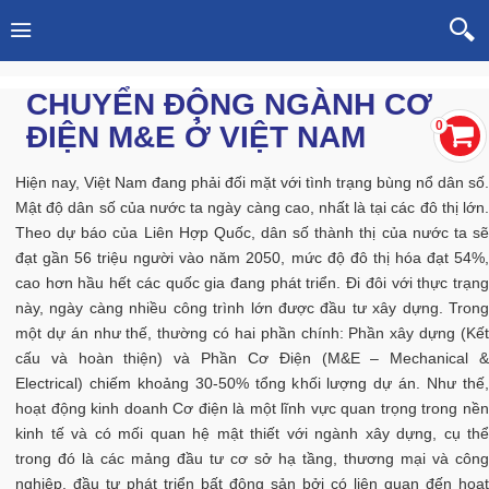
CHUYỂN ĐỘNG NGÀNH CƠ
0
ĐIỆN M&E Ở VIỆT NAM
Hiện nay, Việt Nam đang phải đối mặt với tình trạng bùng nổ dân số.
Mật độ dân số của nước ta ngày càng cao, nhất là tại các đô thị lớn.
Theo dự báo của Liên Hợp Quốc, dân số thành thị của nước ta sẽ
đạt gần 56 triệu người vào năm 2050, mức độ đô thị hóa đạt 54%,
cao hơn hầu hết các quốc gia đang phát triển. Đi đôi với thực trạng
này, ngày càng nhiều công trình lớn được đầu tư xây dựng. Trong
một dự án như thế, thường có hai phần chính: Phần xây dựng (Kết
cấu và hoàn thiện) và Phần Cơ Điện (M&E – Mechanical &
Electrical) chiếm khoảng 30-50% tổng khối lượng dự án. Như thế,
hoạt động kinh doanh Cơ điện là một lĩnh vực quan trọng trong nền
kinh tế và có mối quan hệ mật thiết với ngành xây dựng, cụ thể
trong đó là các mảng đầu tư cơ sở hạ tầng, thương mại và công
nghiệp, đầu tư phát triển bất động sản bởi có liên quan đến hoạt