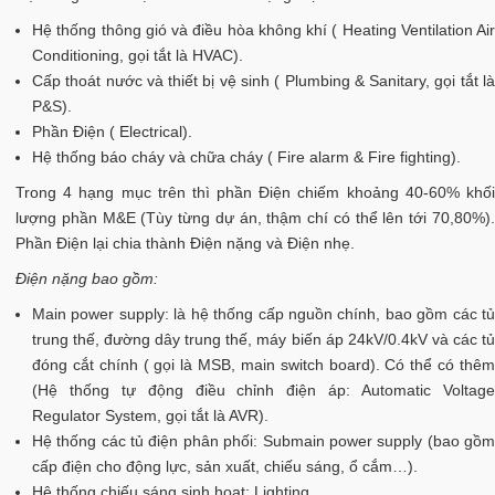
Hệ thống thông gió và điều hòa không khí ( Heating Ventilation Air
Conditioning, gọi tắt là HVAC).
Cấp thoát nước và thiết bị vệ sinh ( Plumbing & Sanitary, gọi tắt là
P&S).
Phần Điện ( Electrical).
Hệ thống báo cháy và chữa cháy ( Fire alarm & Fire fighting).
Trong 4 hạng mục trên thì phần Điện chiếm khoảng 40-60% khối
lượng phần M&E (Tùy từng dự án, thậm chí có thể lên tới 70,80%).
Phần Điện lại chia thành Điện nặng và Điện nhẹ.
Điện nặng bao gồm:
Main power supply: là hệ thống cấp nguồn chính, bao gồm các tủ
trung thế, đường dây trung thế, máy biến áp 24kV/0.4kV và các tủ
đóng cắt chính ( gọi là MSB, main switch board). Có thể có thêm
(Hệ thống tự động điều chỉnh điện áp: Automatic Voltage
Regulator System, gọi tắt là AVR).
Hệ thống các tủ điện phân phối: Submain power supply (bao gồm
cấp điện cho động lực, sản xuất, chiếu sáng, ổ cắm…).
Hệ thống chiếu sáng sinh hoạt: Lighting.