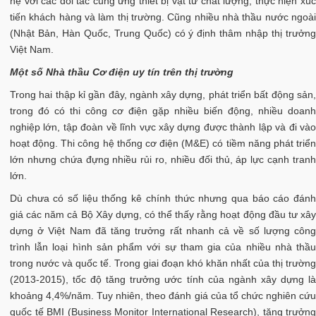
hệ với các đối tác cung ứng thiết bị vật tư chất lượng; thực hiện xúc
tiến khách hàng và làm thị trường. Cũng nhiều nhà thầu nước ngoài
(Nhật Bản, Hàn Quốc, Trung Quốc) có ý định thâm nhập thị trưởng
Việt Nam.
Một số Nhà thầu Cơ điện uy tín trên thị trường
Trong hai thập kỉ gần đây, ngành xây dựng, phát triển bất động sản,
trong đó có thi công cơ điện gặp nhiều biến động, nhiều doanh
nghiệp lớn, tập đoàn về lĩnh vực xây dựng được thành lập và đi vào
hoạt động. Thi công hệ thống cơ điện (M&E) có tiềm năng phát triển
lớn nhưng chứa đựng nhiều rủi ro, nhiều đối thủ, áp lực cạnh tranh
lớn.
Dù chưa có số liệu thống kê chính thức nhưng qua báo cáo đánh
giá các năm cả Bộ Xây dựng, có thể thấy rằng hoạt động đầu tư xây
dựng ở Việt Nam đã tăng trưởng rất nhanh cả về số lượng công
trình lẫn loại hình sản phẩm với sự tham gia của nhiều nhà thầu
trong nước và quốc tế. Trong giai đoạn khó khăn nhất của thị trường
(2013-2015), tốc độ tăng trưởng ước tính của ngành xây dựng là
khoảng 4,4%/năm. Tuy nhiên, theo đánh giá của tổ chức nghiên cứu
quốc tế BMI (Business Monitor International Research), tăng trưởng