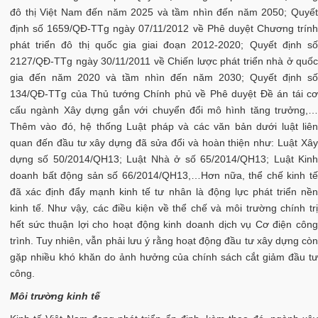
đô thị Việt Nam đến năm 2025 và tầm nhìn đến năm 2050; Quyết
định số 1659/QĐ-TTg ngày 07/11/2012 về Phê duyệt Chương trính
phát triển đô thị quốc gia giai đoạn 2012-2020; Quyết định số
2127/QĐ-TTg ngày 30/11/2011 về Chiến lược phát triển nhà ở quốc
gia đến năm 2020 và tầm nhìn đến năm 2030; Quyết định số
134/QĐ-TTg của Thủ tướng Chính phủ về Phê duyệt Đề án tái cơ
cấu ngành Xây dựng gắn với chuyển đổi mô hình tăng trưởng,…
Thêm vào đó, hệ thống Luật pháp và các văn bản dưới luật liên
quan đến đầu tư xây dựng đã sửa đổi và hoàn thiện như: Luật Xây
dựng số 50/2014/QH13; Luật Nhà ở số 65/2014/QH13; Luật Kinh
doanh bất động sản số 66/2014/QH13,…Hơn nữa, thể chế kinh tế
đã xác định đẩy mạnh kinh tế tư nhân là động lực phát triển nền
kinh tế. Như vậy, các điều kiện về thể chế và môi trường chính trị
hết sức thuận lợi cho hoạt động kinh doanh dịch vụ Cơ điện công
trình. Tuy nhiên, vẫn phải lưu ý rằng hoạt động đầu tư xây dựng còn
gặp nhiều khó khăn do ảnh hưởng của chính sách cắt giảm đầu tư
công.
Môi trường kinh tế