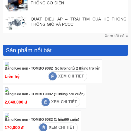
THỐNG CƠ ĐIỆN
QUẠT ĐIỀU ÁP – TRÁI TIM CỦA HỆ THỐNG
THÔNG GIÓ VÀ PCCC
Xem tất cả »
Sản phẩm nổi bật
Băng Keo non - TOMBO 9082_Số lượng từ 2 thùng trở lên
Liên hệ
XEM CHI TIẾT
Băng Keo non - TOMBO 9082 (1Thùng/720 cuộn)
2,040,000 đ
XEM CHI TIẾT
Băng Keo non - TOMBO 9082 (1 hộp/60 cuộn)
170,000 đ
XEM CHI TIẾT