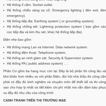
Hệ thống ổ cắm: Socket outlet.
Hệ thống chiếu sáng sự cố: Emergency lighting ( đèn exit, đèn
emergency).
Hệ thống tiếp địa: Earthing system ( or grounding system).
Hệ thống chống sét: Lightning protection system ( bao gồm các
cọc tiếp địa và kim thu sét, khác hệ thống tiếp địa).
Điện nhẹ bao gồm:
Hệ thống mạng Lan và Internet: Data network system.
Hệ thống điện thoại: Telephone system.
Hệ thống an ninh giám sát: Security & Supervisior system.
Hệ thống PA ( public address system) ….
Phần Cơ gồm ba hạng mục còn lại. Đây là bộ phận thi công lâu và
khó khăn hơn nhiều so với phần Điện, đòi hỏi nhà thầu thi công cần
phải có đầy đủ kinh nghiệm và chuyên môn để thiết kế và thi công
sao cho hợp lý nhất và tiết kiệm chi phí nhất mà vẫn đảm bảo phục
vụ đầy đủ nhu cầu của công trình.
CẠNH TRANH TRÊN THỊ TRƯỜNG M&E