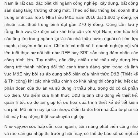
Nam là rất cao, đặc biệt khi ngành công nghiệp, xây dựng, bất động
sản đang tăng trưởng chóng mặt. Theo số liệu thống kê, doanh thu
trung bình của Top 5 Nhà thầu M&E năm 2016 đạt 1.800 tỷ đồng, lợi
nhuận sau thuế trung bình đạt gần 270 tỷ đồng. Cũng cần lưu ý
rằng, lĩnh vực Cơ điện còn khó tiếp cận với Việt Nam, nên hầu hết
các ông lớn trong ngành lại là các nhà thầu nước ngoài có tiềm lực
mạnh, chuyên môn cao. Chỉ mới có một số ít doanh nghiệp nội với
tên tuổi thực sự nổi bật như REE hay SRF sẵn sàng đảm nhận các
công trình lớn. Tuy nhiên, gần đây, nhiều nhà thầu xây dựng lớn
đang trở thành những đối thủ cạnh tranh đáng gờm trong cả lĩnh
vực M&E này bởi sự áp dụng phổ biến của hình thức D&B (Thiết kế
& Thi công) khi các nhà thầu chính có khả năng thi công hầu hết các
phân đoạn của dự án và sử dụng ít thầu phụ, trong đó có cả phần
Cơ điện. Ưu điểm của hình thức D&B là tính chủ động về thiết kế,
quản lí tốc độ dự án giúp tối ưu hóa quá trình thiết kế để tiết kiệm
chi phí. Mô hình này lại có nhược điểm là đòi hỏi nhà đầu tư phải có
bộ máy hoạt động thật sự chuyên nghiệp.
Như vậy,với sức hấp dẫn của ngành, tiềm năng phát triển cũng như
và rào cản gia nhập thị trường hiện nay, có thể dự báo sẽ có một số