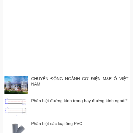
GIỚI THIỆU VỀ HỆ
THỐNG THOÁT NƯỚC
08/12/2016 09:42:18
Giới thiệu về hệ thống thoát
nước sẽ giúp bạn có cái
nhìn tổng quan nhất về
chức năng, nhiệm vụ cũng
như vai trò của chúng đối
trong công trình cũng như
khu dân cư, đô thị.
CHUYỂN ĐỘNG NGÀNH CƠ ĐIỆN M&E Ở VIỆT
NAM
Phân biệt đường kính trong hay đường kính ngoài?
Phân biệt các loại ống PVC